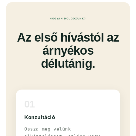
HOGYAN DOLGOZUNK?
Az első hívástól az
árnyékos
délutánig.
01
Konzultáció
Ossza meg velünk