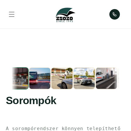
Ugrás a
tartalomhoz
ZSOZO
Sorompók
A sorompórendszer könnyen telepíthető