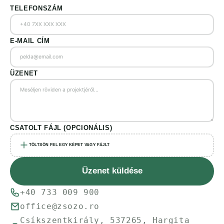
TELEFONSZÁM
E-MAIL CÍM
ÜZENET
CSATOLT FÁJL (OPCIONÁLIS)
TÖLTSÖN FEL EGY KÉPET VAGY FÁJLT
Üzenet küldése
+40 733 009 900
office@zsozo.ro
Csíkszentkirály, 537265, Hargita